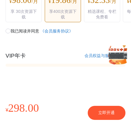
¥
/月
¥
/月
¥
/月
¥
享 30次资源下
享400次资源下
精选课程、专栏
每
载
载
免费看
我已阅读并同意
《会员服务协议》
VIP年卡
会员权益与服务说明
298.00
¥
立即开通