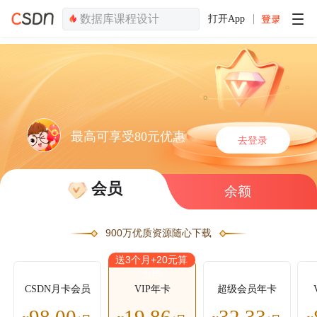
打开App
最高可享受80元优惠
去登录
会员
余额
900万优质资源随心下载
送3个月+20元算
力币
CSDN月卡会员
VIP年卡
超级会员年卡
98.00
19.86
32.33