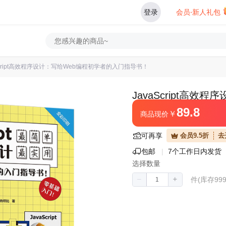
登录
会员·新人礼包
Script高效程序设计：写给Web编程初学者的入门指导书！
JavaScript高
89.8
￥
商品现价
可再享
会员9.5折
去
包邮
7个工作日内发货
选择数量
件(库存999