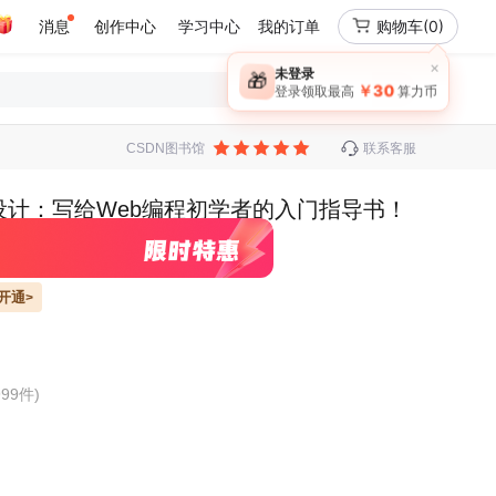
消息
创作中心
学习中心
我的订单
购物车
(0)
×
未登录
🎁
￥30
登录领取最高
算力币
CSDN图书馆
联系客服
效程序设计：写给Web编程初学者的入门指导书！
开通
>
99件)